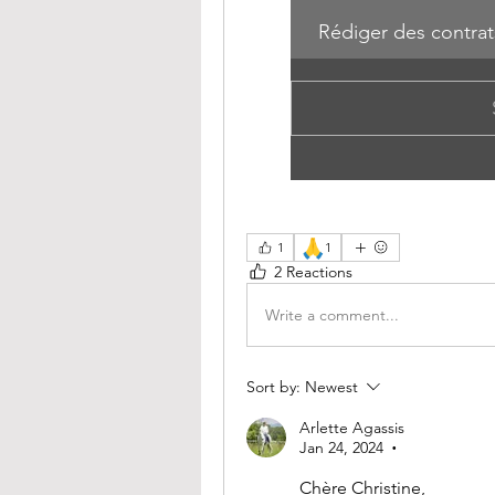
Rédiger des contra
🙏
1
1
2 Reactions
Write a comment...
Sort by:
Newest
Arlette Agassis
Jan 24, 2024
•
Chère Christine,