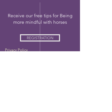
Receive our free tips for Being
more mindful with horses
REGISTRATION
Privacy Policy
CGP et charte éthique
A site of the Cheval Communication
association -